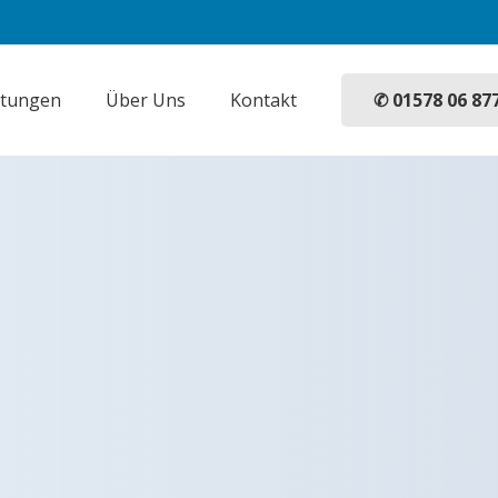
✆ 01578 06 87
stungen
Über Uns
Kontakt