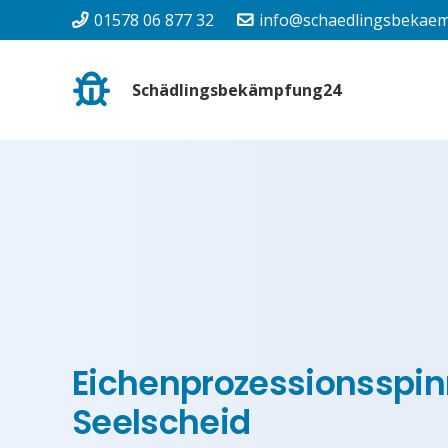
01578 06 877 32
info@schaedlingsbekaem
Schädlingsbekämpfung24
Eichenprozessionsspin
Seelscheid