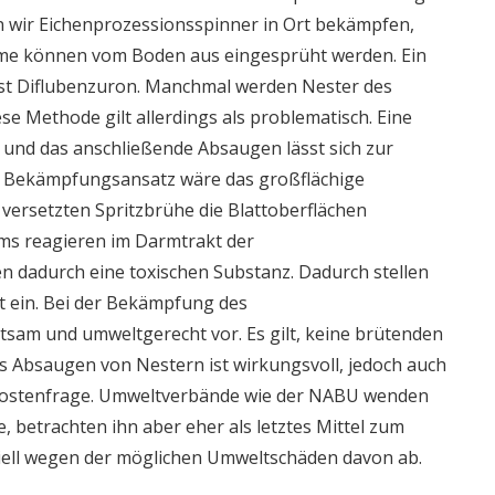
n wir Eichenprozessionsspinner in Ort bekämpfen,
äume können vom Boden aus eingesprüht werden. Ein
ist Diflubenzuron. Manchmal werden Nester des
e Methode gilt allerdings als problematisch. Eine
 und das anschließende Absaugen lässt sich zur
er Bekämpfungsansatz wäre das großflächige
r versetzten Spritzbrühe die Blattoberflächen
ms reagieren im Darmtrakt der
 dadurch eine toxischen Substanz. Dadurch stellen
t ein. Bei der Bekämpfung des
tsam und umweltgerecht vor. Es gilt, keine brütenden
s Absaugen von Nestern ist wirkungsvoll, jedoch auch
 Kostenfrage. Umweltverbände wie der NABU wenden
e, betrachten ihn aber eher als letztes Mittel zum
iell wegen der möglichen Umweltschäden davon ab.