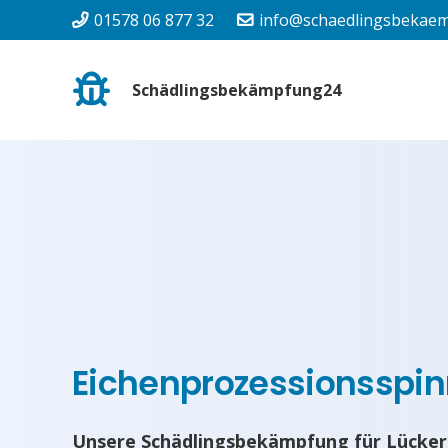
01578 06 877 32
info@schaedlingsbekaem
Schädlingsbekämpfung24
Eichenprozessionsspinn
Unsere Schädlingsbekämpfung für Lückert