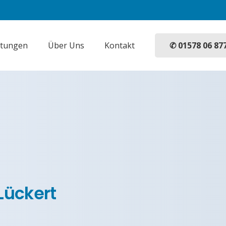
✆ 01578 06 87
stungen
Über Uns
Kontakt
Lückert