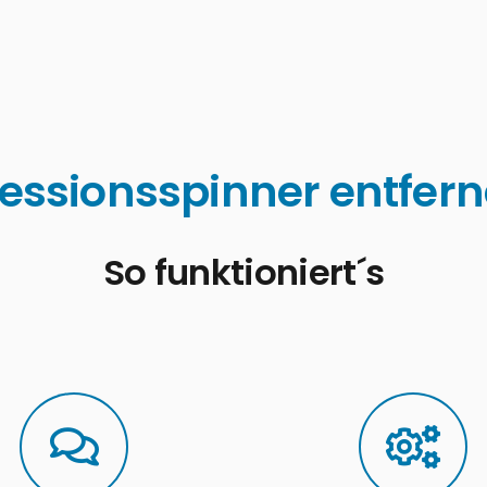
essionsspinner entferne
So funktioniert´s