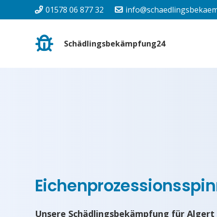
01578 06 877 32
info@schaedlingsbekaem
Schädlingsbekämpfung24
Eichenprozessionsspinn
Unsere Schädlingsbekämpfung für Algert 