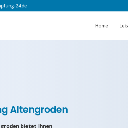
pfung-24.de
Home
Lei
g Altengroden
groden bietet Ihnen