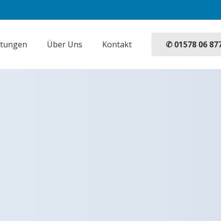
✆ 01578 06 87
stungen
Über Uns
Kontakt